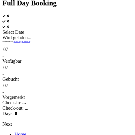
Full Day Booking
Select Date
Wird geladen...
Powered by
Booking Calendar
07
-
Verfügbar
07
-
Gebucht
07
-
Vorgemerkt
Check-in:
...
Check-out:
...
Days:
0
Next
Home