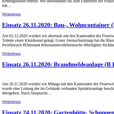
Rettungsdienst betreut. Wir übernahmen bis zum Eintreffen der Poli
mit…
Weiterlesen
Einsatz 26.11.2020: Bau-, Wohncontainer (
Am 02.12.2020 wurden wir abermals mit den Kameraden der Feuerwehr
Toilette einen Kleinbrand gelegt. Unser Atemschutztrupp hat die Rä
#wirfüreuch #Ehrenamt #ehrenamtweilehrensache #firefighter #schli
Weiterlesen
Einsatz 26.11.2020: Brandmeldeanlage (
Am 26.11.2020 wurden wir Mittags mit den Kameraden der Feuerwehr 
wurde eine Leitung der im Gebäude verbauten Sprinkleranlage beschäd
übergeben. Nach Absprache…
Weiterlesen
Einsatz 24.11.2020: Gartenhütte, Schuppen