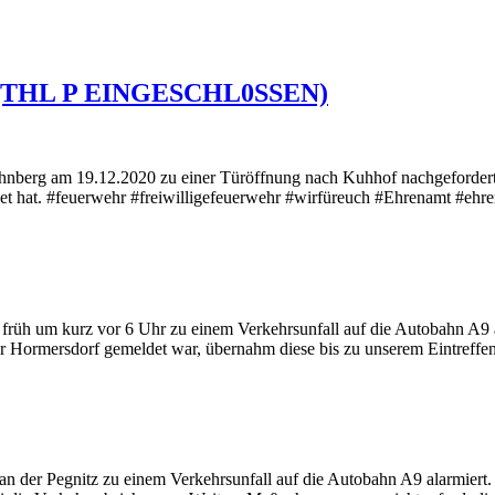
ut (THL P EINGESCHL0SSEN)
hnberg am 19.12.2020 zu einer Türöffnung nach Kuhhof nachgeforder
fnet hat. #feuerwehr #freiwilligefeuerwehr #wirfüreuch #Ehrenamt #eh
üh um kurz vor 6 Uhr zu einem Verkehrsunfall auf die Autobahn A9 alar
hr Hormersdorf gemeldet war, übernahm diese bis zu unserem Eintreff
der Pegnitz zu einem Verkehrsunfall auf die Autobahn A9 alarmiert. B