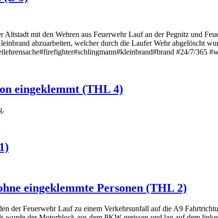
 Altstadt mit den Wehren aus Feuerwehr Lauf an der Pegnitz und Feu
n Kleinbrand abzuarbeiten, welcher durch die Laufer Wehr abgelöscht w
lehrensache#firefighter#schlingmann#kleinbrand#brand #24/7/365 #w
rson eingeklemmt (THL 4)
g.
1)
 ohne eingeklemmte Personen (THL 2)
der Feuerwehr Lauf zu einem Verkehrsunfall auf die A9 Fahrtrichtu
 wurde der Motorblock aus dem PKW gerissen und lag auf dem linken