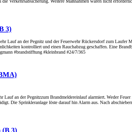
zei die Verkehrsabsicherung. Weitere Maßnahmen waren nicht erforderl
B 3)
 Lauf an der Pegnitz und der Feuerwehr Rückersdorf zum Laufer Markt
umlichkeiten kontrolliert und einen Rauchabzug geschaffen. Eine Bra
ngmann #brandstifftung #kleinbrand #24/7/365
B BMA)
Lauf an der Pegnitzzum Brandmeldereinlauf alarmiert. Weder Feuer n
igt. Die Sprinkleranlage löste darauf hin Alarm aus. Nach abschieber
 (B 3)