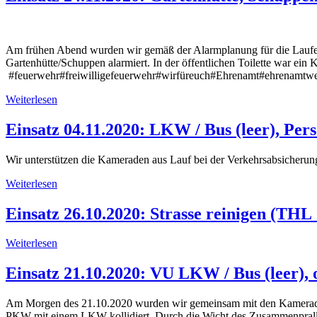
Am frühen Abend wurden wir gemäß der Alarmplanung für die Laufer
Gartenhütte/Schuppen alarmiert. In der öffentlichen Toilette war ei
#feuerwehr#freiwilligefeuerwehr#wirfüreuch#Ehrenamt#ehrenamtwei
Weiterlesen
Einsatz 04.11.2020: LKW / Bus (leer), Pe
Wir unterstützen die Kameraden aus Lauf bei der Verkehrsabsicherun
Weiterlesen
Einsatz 26.10.2020: Strasse reinigen (THL 
Weiterlesen
Einsatz 21.10.2020: VU LKW / Bus (leer),
Am Morgen des 21.10.2020 wurden wir gemeinsam mit den Kameraden 
PKW mit einem LKW kollidiert. Durch die Wicht des Zusammenpralls