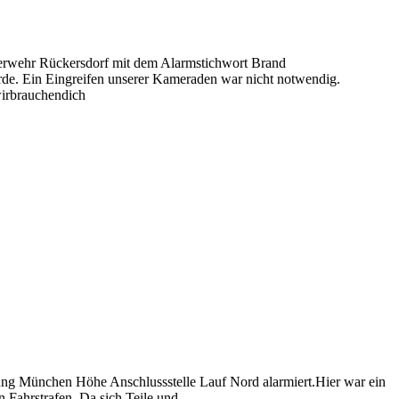
erwehr Rückersdorf mit dem Alarmstichwort Brand
urde. Ein Eingreifen unserer Kameraden war nicht notwendig.
irbrauchendich
ng München Höhe Anschlussstelle Lauf Nord alarmiert.Hier war ein
 Fahrstrafen. Da sich Teile und…