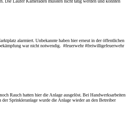
ich. Die Laufer Kameraden mussten nicht tätig werden und konnten
platz alarmiert. Unbekannte haben hier erneut in der öffentlichen
ndbekämpfung war nicht notwendig. #feuerwehr #freiwilligefeuerwehr
och Rauch hatten hier die Anlage ausgelöst. Bei Handwerksarbeiten
n der Sprinkleranlage wurde die Anlage wieder an den Betreiber