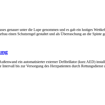
ses genauer unter die Lupe genommen und es gab ein lustiges Wettkehr
rfrau einen Schutzengel gestaltet und als Überraschung an die Spint
rung
enwand ein automatisierter externer Defibrillator (kurz AED) installi
reie Intervall bis zur Versorgung des Herzpatienten durch Rettungsdienst 