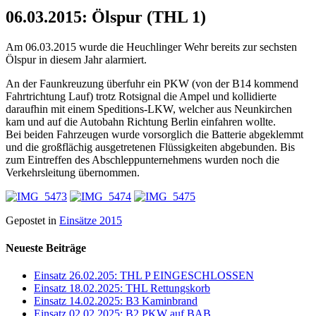
06.03.2015: Ölspur (THL 1)
Am 06.03.2015 wurde die Heuchlinger Wehr bereits zur sechsten
Ölspur in diesem Jahr alarmiert.
An der Faunkreuzung überfuhr ein PKW (von der B14 kommend
Fahrtrichtung Lauf) trotz Rotsignal die Ampel und kollidierte
daraufhin mit einem Speditions-LKW, welcher aus Neunkirchen
kam und auf die Autobahn Richtung Berlin einfahren wollte.
Bei beiden Fahrzeugen wurde vorsorglich die Batterie abgeklemmt
und die großflächig ausgetretenen Flüssigkeiten abgebunden. Bis
zum Eintreffen des Abschleppunternehmens wurden noch die
Verkehrsleitung übernommen.
Gepostet in
Einsätze 2015
Neueste Beiträge
Einsatz 26.02.205: THL P EINGESCHLOSSEN
Einsatz 18.02.2025: THL Rettungskorb
Einsatz 14.02.2025: B3 Kaminbrand
Einsatz 02.02.2025: B2 PKW auf BAB