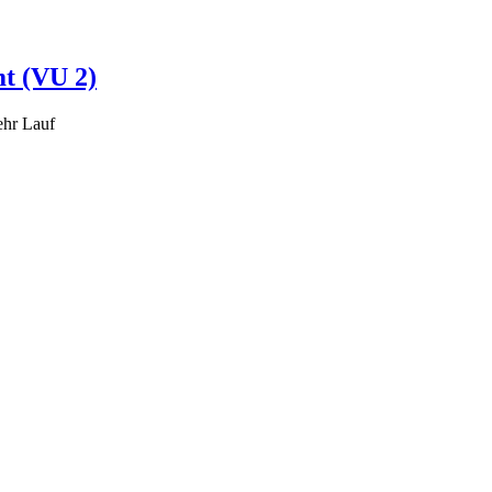
t (VU 2)
ehr Lauf