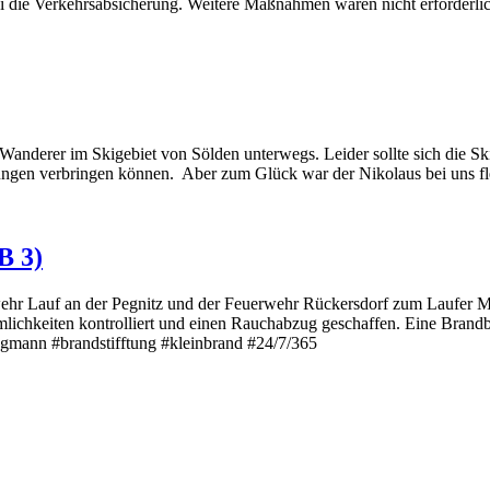
zei die Verkehrsabsicherung. Weitere Maßnahmen waren nicht erforderl
derer im Skigebiet von Sölden unterwegs. Leider sollte sich die Skif
ungen verbringen können. Aber zum Glück war der Nikolaus bei uns f
B 3)
 Lauf an der Pegnitz und der Feuerwehr Rückersdorf zum Laufer Markt
umlichkeiten kontrolliert und einen Rauchabzug geschaffen. Eine Bra
ngmann #brandstifftung #kleinbrand #24/7/365