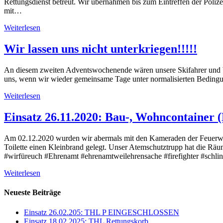
Rettungsdienst betreut. Wir übernahmen bis zum Eintreffen der Poli
mit…
Weiterlesen
Wir lassen uns nicht unterkriegen!!!!!
An diesem zweiten Adventswochenende wären unsere Skifahrer und Wan
uns, wenn wir wieder gemeinsame Tage unter normalisierten Beding
Weiterlesen
Einsatz 26.11.2020: Bau-, Wohncontainer (
Am 02.12.2020 wurden wir abermals mit den Kameraden der Feuerwehr
Toilette einen Kleinbrand gelegt. Unser Atemschutztrupp hat die Rä
#wirfüreuch #Ehrenamt #ehrenamtweilehrensache #firefighter #schli
Weiterlesen
Neueste Beiträge
Einsatz 26.02.205: THL P EINGESCHLOSSEN
Einsatz 18.02.2025: THL Rettungskorb