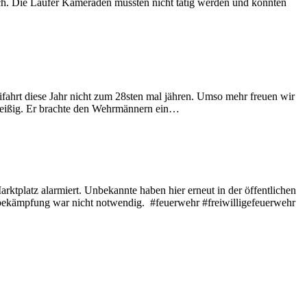
ich. Die Laufer Kameraden mussten nicht tätig werden und konnten
ahrt diese Jahr nicht zum 28sten mal jähren. Umso mehr freuen wir
leißig. Er brachte den Wehrmännern ein…
platz alarmiert. Unbekannte haben hier erneut in der öffentlichen
ndbekämpfung war nicht notwendig. #feuerwehr #freiwilligefeuerwehr