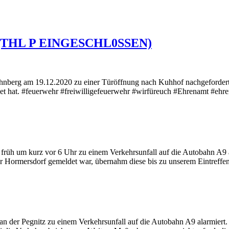
ut (THL P EINGESCHL0SSEN)
hnberg am 19.12.2020 zu einer Türöffnung nach Kuhhof nachgeforder
fnet hat. #feuerwehr #freiwilligefeuerwehr #wirfüreuch #Ehrenamt #eh
üh um kurz vor 6 Uhr zu einem Verkehrsunfall auf die Autobahn A9 alar
hr Hormersdorf gemeldet war, übernahm diese bis zu unserem Eintreff
der Pegnitz zu einem Verkehrsunfall auf die Autobahn A9 alarmiert. B