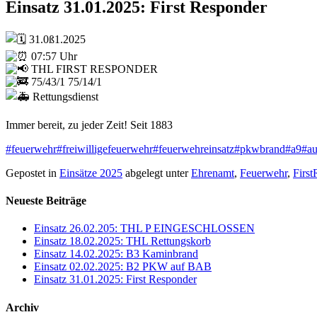
Einsatz 31.01.2025: First Responder
31.0ß1.2025
07:57 Uhr
THL FIRST RESPONDER
75/43/1 75/14/1
Rettungsdienst
Immer bereit, zu jeder Zeit! Seit 1883
#feuerwehr
#freiwilligefeuerwehr
#feuerwehreinsatz
#pkwbrand
#a9
#au
Gepostet in
Einsätze 2025
abgelegt unter
Ehrenamt
,
Feuerwehr
,
First
Neueste Beiträge
Einsatz 26.02.205: THL P EINGESCHLOSSEN
Einsatz 18.02.2025: THL Rettungskorb
Einsatz 14.02.2025: B3 Kaminbrand
Einsatz 02.02.2025: B2 PKW auf BAB
Einsatz 31.01.2025: First Responder
Archiv