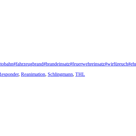
tobahn
#fahrzeugbrand
#brandeinsatz
#feuerwehreinsatz
#wirfüreuch
#eh
Responder
,
Reanimation
,
Schlingmann
,
THL