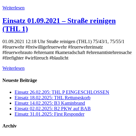
Weiterlesen
Einsatz 01.09.2021 – Straße reinigen
(THL 1)
01.09.2021 12:18 Uhr Straße reinigen (THL1) 75/43/1, 75/55/1
#feuerwehr #freiwilligefeuerwehr #feuerwehreinsatz
#feuerwehrauto #ehrenamt #kameradschaft #ehrenamtistehrensache
#firefighter #wirfüreuch #blaulicht
Weiterlesen
Neueste Beiträge
Einsatz 26.02.205: THL P EINGESCHLOSSEN
Einsatz 18.02.2025: THL Rettungskorb
Einsatz 14.02.2025: B3 Kaminbrand
Einsatz 02.02.2025: B2 PKW auf BAB
Einsatz 31.01.2025: First Responder
Archiv