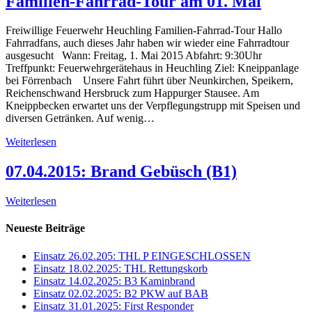
Familien-Fahrrad-Tour am 01. Mai
Freiwillige Feuerwehr Heuchling Familien-Fahrrad-Tour Hallo
Fahrradfans, auch dieses Jahr haben wir wieder eine Fahrradtour
ausgesucht Wann:​ Freitag, 1. Mai 2015 Abfahrt:​ 9:30Uhr
Treffpunkt: Feuerwehrgerätehaus in Heuchling Ziel:​ Kneippanlage
bei Förrenbach Unsere Fahrt führt über Neunkirchen, Speikern,
Reichenschwand Hersbruck zum Happurger Stausee. Am
Kneippbecken erwartet uns der Verpflegungstrupp mit Speisen und
diversen Getränken. Auf wenig…
Weiterlesen
07.04.2015: Brand Gebüsch (B1)
Weiterlesen
Neueste Beiträge
Einsatz 26.02.205: THL P EINGESCHLOSSEN
Einsatz 18.02.2025: THL Rettungskorb
Einsatz 14.02.2025: B3 Kaminbrand
Einsatz 02.02.2025: B2 PKW auf BAB
Einsatz 31.01.2025: First Responder