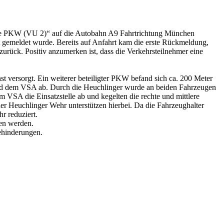
e PKW (VU 2)“ auf die Autobahn A9 Fahrtrichtung München
tt gemeldet wurde. Bereits auf Anfahrt kam die erste Rückmeldung,
 zurück. Positiv anzumerken ist, dass die Verkehrsteilnehmer eine
st versorgt. Ein weiterer beteiligter PKW befand sich ca. 200 Meter
F und dem VSA ab. Durch die Heuchlinger wurde an beiden Fahrzeugen
m VSA die Einsatzstelle ab und kegelten die rechte und mittlere
er Heuchlinger Wehr unterstützen hierbei. Da die Fahrzeughalter
r reduziert.
ben werden.
ehinderungen.