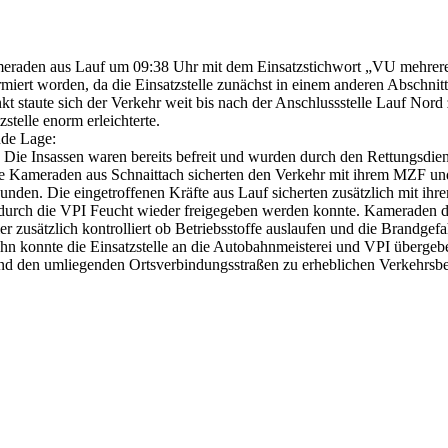
raden aus Lauf um 09:38 Uhr mit dem Einsatzstichwort „VU mehrer
armiert worden, da die Einsatzstelle zunächst in einem anderen Abschni
kt staute sich der Verkehr weit bis nach der Anschlussstelle Lauf Nord
stelle enorm erleichterte.
nde Lage:
 Die Insassen waren bereits befreit und wurden durch den Rettungsdien
s. Die Kameraden aus Schnaittach sicherten den Verkehr mit ihrem MZ
unden. Die eingetroffenen Kräfte aus Lauf sicherten zusätzlich mit ihre
e durch die VPI Feucht wieder freigegeben werden konnte. Kameraden d
r zusätzlich kontrolliert ob Betriebsstoffe auslaufen und die Brandgefah
hn konnte die Einsatzstelle an die Autobahnmeisterei und VPI überge
nd den umliegenden Ortsverbindungsstraßen zu erheblichen Verkehrsb