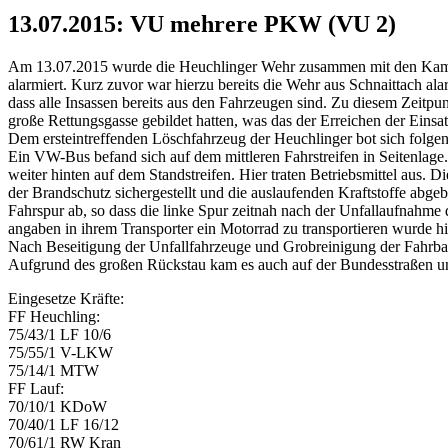
13.07.2015: VU mehrere PKW (VU 2)
Am 13.07.2015 wurde die Heuchlinger Wehr zusammen mit den Kame
alarmiert. Kurz zuvor war hierzu bereits die Wehr aus Schnaittach al
dass alle Insassen bereits aus den Fahrzeugen sind. Zu diesem Zeitpun
große Rettungsgasse gebildet hatten, was das der Erreichen der Einsatz
Dem ersteintreffenden Löschfahrzeug der Heuchlinger bot sich folge
Ein VW-Bus befand sich auf dem mittleren Fahrstreifen in Seitenlage.
weiter hinten auf dem Standstreifen. Hier traten Betriebsmittel au
der Brandschutz sichergestellt und die auslaufenden Kraftstoffe abgeb
Fahrspur ab, so dass die linke Spur zeitnah nach der Unfallaufnahm
angaben in ihrem Transporter ein Motorrad zu transportieren wurde hie
Nach Beseitigung der Unfallfahrzeuge und Grobreinigung der Fahrba
Aufgrund des großen Rückstau kam es auch auf der Bundesstraßen u
Eingesetze Kräfte:
FF Heuchling:
75/43/1 LF 10/6
75/55/1 V-LKW
75/14/1 MTW
FF Lauf:
70/10/1 KDoW
70/40/1 LF 16/12
70/61/1 RW Kran