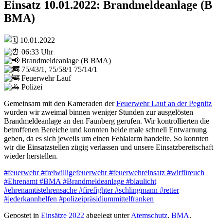
Einsatz 10.01.2022: Brandmeldeanlage (B
BMA)
10.01.2022
06:33 Uhr
Brandmeldeanlage (B BMA)
75/43/1, 75/58/1 75/14/1
Feuerwehr Lauf
Polizei
Gemeinsam mit den Kameraden der
Feuerwehr Lauf an der Pegnitz
wurden wir zweimal binnen weniger Stunden zur ausgelösten
Brandmeldeanlage an den Faunberg gerufen. Wir kontrollierten die
betroffenen Bereiche und konnten beide male schnell Entwarnung
geben, da es sich jeweils um einen Fehlalarm handelte. So konnten
wir die Einsatzstellen zügig verlassen und unsere Einsatzbereitschaft
wieder herstellen.
#feuerwehr
#freiwilligefeuerwehr
#feuerwehreinsatz
#wirfüreuch
#Ehrenamt
#BMA
#Brandmeldeanlage
#blaulicht
#ehrenamtistehrensache
#firefighter
#schlingmann
#retter
#jederkannhelfen
#polizeipräsidiummittelfranken
Gepostet in
Einsätze 2022
abgelegt unter
Atemschutz
,
BMA
,