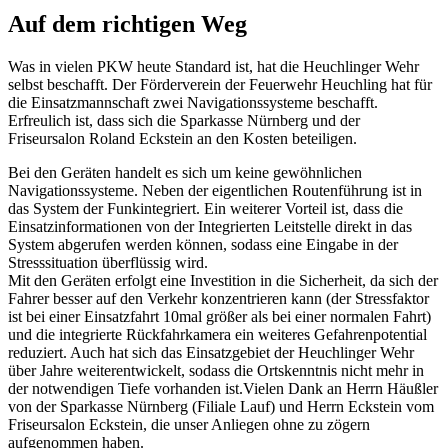
Auf dem richtigen Weg
Was in vielen PKW heute Standard ist, hat die Heuchlinger Wehr
selbst beschafft. Der Förderverein der Feuerwehr Heuchling hat für
die Einsatzmannschaft zwei Navigationssysteme beschafft.
Erfreulich ist, dass sich die Sparkasse Nürnberg und der
Friseursalon Roland Eckstein an den Kosten beteiligen.
Bei den Geräten handelt es sich um keine gewöhnlichen
Navigationssysteme. Neben der eigentlichen Routenführung ist in
das System der Funkintegriert. Ein weiterer Vorteil ist, dass die
Einsatzinformationen von der Integrierten Leitstelle direkt in das
System abgerufen werden können, sodass eine Eingabe in der
Stresssituation überflüssig wird.
Mit den Geräten erfolgt eine Investition in die Sicherheit, da sich der
Fahrer besser auf den Verkehr konzentrieren kann (der Stressfaktor
ist bei einer Einsatzfahrt 10mal größer als bei einer normalen Fahrt)
und die integrierte Rückfahrkamera ein weiteres Gefahrenpotential
reduziert. Auch hat sich das Einsatzgebiet der Heuchlinger Wehr
über Jahre weiterentwickelt, sodass die Ortskenntnis nicht mehr in
der notwendigen Tiefe vorhanden ist.Vielen Dank an Herrn Häußler
von der Sparkasse Nürnberg (Filiale Lauf) und Herrn Eckstein vom
Friseursalon Eckstein, die unser Anliegen ohne zu zögern
aufgenommen haben.