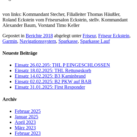
von links: Kommandant Stecher, Filialleiter Thomas Häußler,
Roland Eckstein vom Friseursalon Eckstein, stellv. Kommandant
Alexander Baum, Vorstand Timo Keller
Gepostet in
Berichte 2018
abgelegt unter
Friseur
,
Friseur Eckstein
,
Garmin
,
Navigationssystem
,
Sparkasse
,
Sparkasse Lauf
Neueste Beiträge
Einsatz 26.02.205: THL P EINGESCHLOSSEN
Einsatz 18.02.2025: THL Rettungskorb
Einsatz 14.02.2025: B3 Kaminbrand
Einsatz 02.02.2025: B2 PKW auf BAB
Einsatz 31.01.2025: First Responder
Archiv
Februar 2025
Januar 2025
April 2023
März 2023
Februar 2023