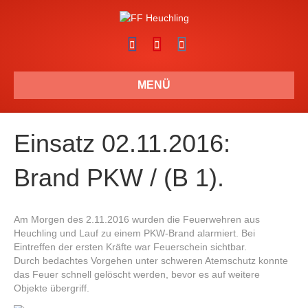
F
Y
I
a
o
n
c
u
s
MENÜ
e
t
t
b
u
a
Einsatz 02.11.2016:
o
b
g
o
e
r
Brand PKW / (B 1).
k
a
m
Am Morgen des 2.11.2016 wurden die Feuerwehren aus
Heuchling und Lauf zu einem PKW-Brand alarmiert. Bei
Eintreffen der ersten Kräfte war Feuerschein sichtbar.
Durch bedachtes Vorgehen unter schweren Atemschutz konnte
das Feuer schnell gelöscht werden, bevor es auf weitere
Objekte übergriff.