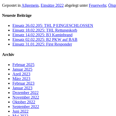
Gepostet in
Allgemein
,
Einsätze 2022
abgelegt unter
Feuerwehr
,
Ölsp
Neueste Beiträge
Einsatz 26.02.205: THL P EINGESCHLOSSEN
Einsatz 18.02.2025: THL Rettungskorb
Einsatz 14.02.2025: B3 Kaminbrand
Einsatz 02.02.2025: B2 PKW auf BAB
Einsatz 31.01.2025: First Responder
Archiv
Februar 2025
Januar 2025
April 2023
März 2023
Februar 2023
Januar 2023
Dezember 2022
November 2022
Oktober 2022
September 2022
Juni 2022
Mai 2022