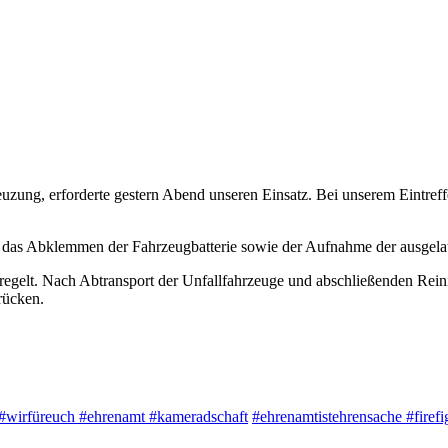
reuzung, erforderte gestern Abend unseren Einsatz. Bei unserem Eintref
s, das Abklemmen der Fahrzeugbatterie sowie der Aufnahme der ausgela
geregelt. Nach Abtransport der Unfallfahrzeuge und abschließenden Rein
rücken.
#wirfüreuch
#ehrenamt
#kameradschaft
#ehrenamtistehrensache
#firefi