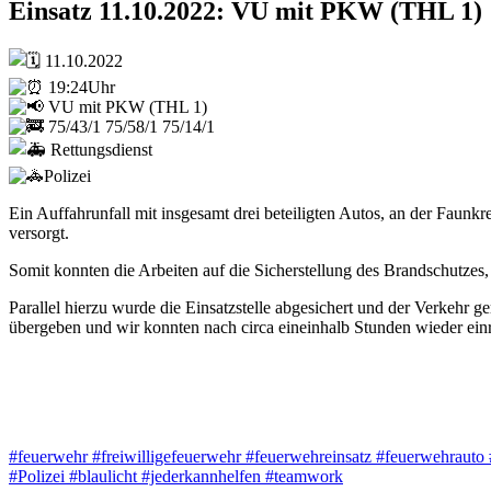
Einsatz 11.10.2022: VU mit PKW (THL 1)
11.10.2022
19:24Uhr
VU mit PKW (THL 1)
75/43/1 75/58/1 75/14/1
Rettungsdienst
Polizei
Ein Auffahrunfall mit insgesamt drei beteiligten Autos, an der Faunk
versorgt.
Somit konnten die Arbeiten auf die Sicherstellung des Brandschutze
Parallel hierzu wurde die Einsatzstelle abgesichert und der Verkehr 
übergeben und wir konnten nach circa eineinhalb Stunden wieder ein
#feuerwehr
#freiwilligefeuerwehr
#feuerwehreinsatz
#feuerwehrauto
#Polizei
#blaulicht
#jederkannhelfen
#teamwork