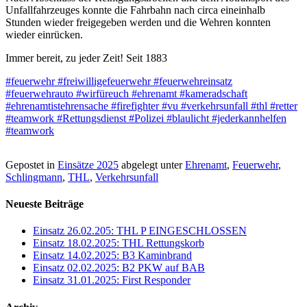
Unfallfahrzeuges konnte die Fahrbahn nach circa eineinhalb
Stunden wieder freigegeben werden und die Wehren konnten
wieder einrücken.
Immer bereit, zu jeder Zeit! Seit 1883
#feuerwehr
#freiwilligefeuerwehr
#feuerwehreinsatz
#feuerwehrauto
#wirfüreuch
#ehrenamt
#kameradschaft
#ehrenamtistehrensache
#firefighter
#vu
#verkehrsunfall
#thl
#retter
#teamwork
#Rettungsdienst
#Polizei
#blaulicht
#jederkannhelfen
#teamwork
Gepostet in
Einsätze 2025
abgelegt unter
Ehrenamt
,
Feuerwehr
,
Schlingmann
,
THL
,
Verkehrsunfall
Neueste Beiträge
Einsatz 26.02.205: THL P EINGESCHLOSSEN
Einsatz 18.02.2025: THL Rettungskorb
Einsatz 14.02.2025: B3 Kaminbrand
Einsatz 02.02.2025: B2 PKW auf BAB
Einsatz 31.01.2025: First Responder