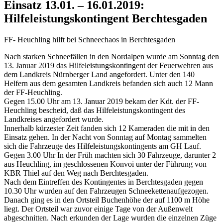
Einsatz 13.01. – 16.01.2019:
Hilfeleistungskontingent Berchtesgaden
FF- Heuchling hilft bei Schneechaos in Berchtesgaden
Nach starken Schneefällen in den Nordalpen wurde am Sonntag den
13. Januar 2019 das Hilfeleistungskontingent der Feuerwehren aus
dem Landkreis Nürnberger Land angefordert. Unter den 140
Helfern aus dem gesamten Landkreis befanden sich auch 12 Mann
der FF-Heuchling.
Gegen 15.00 Uhr am 13. Januar 2019 bekam der Kdt. der FF-
Heuchling bescheid, daß das Hilfeleistungskontingent des
Landkreises angefordert wurde.
Innerhalb kürzester Zeit fanden sich 12 Kameraden die mit in den
Einsatz gehen. In der Nacht von Sonntag auf Montag sammelten
sich die Fahrzeuge des Hilfeleistungskontingents am GH Lauf.
Gegen 3.00 Uhr In der Früh machten sich 30 Fahrzeuge, darunter 2
aus Heuchling, im geschlossenen Konvoi unter der Führung von
KBR Thiel auf den Weg nach Berchtesgaden.
Nach dem Eintreffen des Kontingentes in Berchtesgaden gegen
10.30 Uhr wurden auf den Fahrzeugen Schneekettenaufgezogen.
Danach ging es in den Ortsteil Buchenhöhe der auf 1100 m Höhe
liegt. Der Ortsteil war zuvor einige Tage von der Außenwelt
abgeschnitten. Nach erkunden der Lage wurden die einzelnen Züge