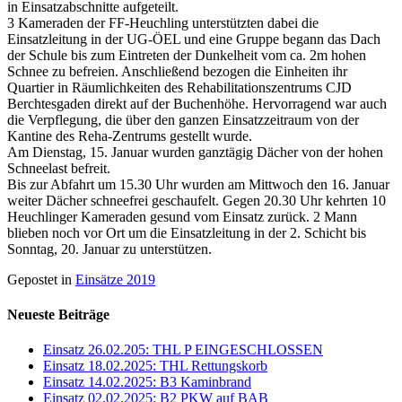
in Einsatzabschnitte aufgeteilt.
3 Kameraden der FF-Heuchling unterstützten dabei die
Einsatzleitung in der UG-ÖEL und eine Gruppe begann das Dach
der Schule bis zum Eintreten der Dunkelheit vom ca. 2m hohen
Schnee zu befreien. Anschließend bezogen die Einheiten ihr
Quartier in Räumlichkeiten des Rehabilitationszentrums CJD
Berchtesgaden direkt auf der Buchenhöhe. Hervorragend war auch
die Verpflegung, die über den ganzen Einsatzzeitraum von der
Kantine des Reha-Zentrums gestellt wurde.
Am Dienstag, 15. Januar wurden ganztägig Dächer von der hohen
Schneelast befreit.
Bis zur Abfahrt um 15.30 Uhr wurden am Mittwoch den 16. Januar
weiter Dächer schneefrei geschaufelt. Gegen 20.30 Uhr kehrten 10
Heuchlinger Kameraden gesund vom Einsatz zurück. 2 Mann
blieben noch vor Ort um die Einsatzleitung in der 2. Schicht bis
Sonntag, 20. Januar zu unterstützen.
Gepostet in
Einsätze 2019
Neueste Beiträge
Einsatz 26.02.205: THL P EINGESCHLOSSEN
Einsatz 18.02.2025: THL Rettungskorb
Einsatz 14.02.2025: B3 Kaminbrand
Einsatz 02.02.2025: B2 PKW auf BAB