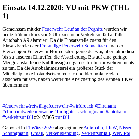
Einsatz 14.12.2020: VU mit PKW (THL
1)
Gemeinsam mit der
Feuerwehr Lauf an der Pegnitz
wurden wir
heute früh um kurz vor 6 Uhr zu einem Verkehrsunfall auf die
Autobahn A9 alarmiert. Da die Einsatzstelle zuerst für den
Einsatzbereich der
Freiwillige Feuerwehr Schnaittach
und der
Freiwilligen Feuerwehr Hormersdorf gemeldet war, übernahm diese
bis zu unserem Eintreffen die Absicherung. Bis auf eine geringe
Menge auslaufende Kühlflüssigkeit gab es für für dir wehren nichts
zu tun. Da die Autobahnmeisterei ein größeres Stück der
Mittelleitplanke instandsetzen musste und hier umfangreich
absichern musste, haben weiter die Absicherung des Pannen-LKW
übernommen.
#feuerwehr
#freiwilligefeuerwehr
#wirfüreuch
#Ehrenamt
#ehrenamtweilehrensache
#firefighter
#schlingmann
#autobahn
#verkehrsunfall
#24/7/365
#unfall
Gepostet in
Einsätze 2020
abgelegt unter
Autobahn
,
LKW
,
Nissen
,
Schlingmann
,
Unfall
,
Verkehrslenkung
,
Verkehrsunfall
,
WeNiPol