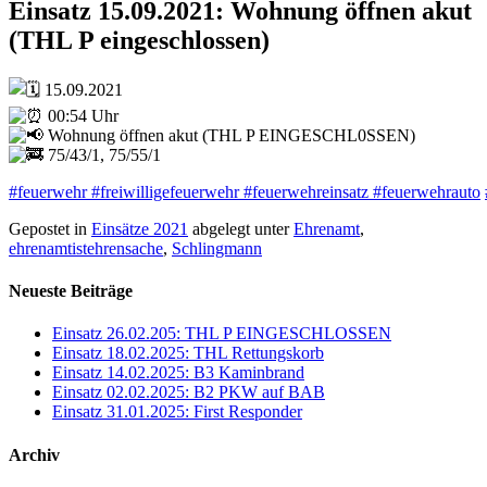
Einsatz 15.09.2021: Wohnung öffnen akut
(THL P eingeschlossen)
15.09.2021
00:54 Uhr
Wohnung öffnen akut (THL P EINGESCHL0SSEN)
75/43/1, 75/55/1
#feuerwehr
#freiwilligefeuerwehr
#feuerwehreinsatz
#feuerwehrauto
Gepostet in
Einsätze 2021
abgelegt unter
Ehrenamt
,
ehrenamtistehrensache
,
Schlingmann
Neueste Beiträge
Einsatz 26.02.205: THL P EINGESCHLOSSEN
Einsatz 18.02.2025: THL Rettungskorb
Einsatz 14.02.2025: B3 Kaminbrand
Einsatz 02.02.2025: B2 PKW auf BAB
Einsatz 31.01.2025: First Responder
Archiv