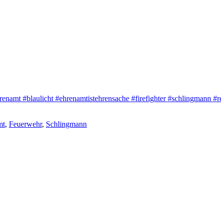
renamt
#blaulicht
#ehrenamtistehrensache
#firefighter
#schlingmann
#re
mt
,
Feuerwehr
,
Schlingmann