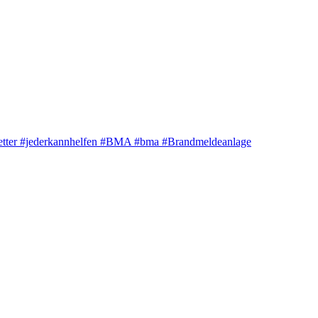
tter
#jederkannhelfen
#BMA #bma
#Brandmeldeanlage