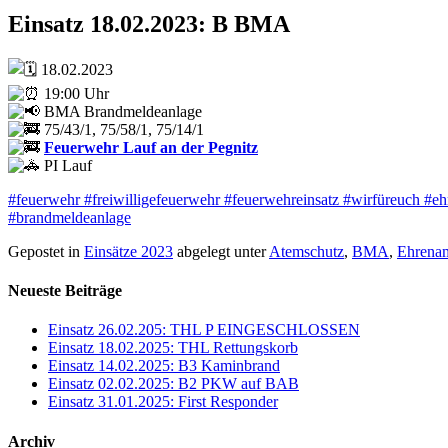
Einsatz 18.02.2023: B BMA
18.02.2023
19:00 Uhr
BMA Brandmeldeanlage
75/43/1, 75/58/1, 75/14/1
Feuerwehr Lauf an der Pegnitz
PI Lauf
#feuerwehr
#freiwilligefeuerwehr
#feuerwehreinsatz
#wirfüreuch
#eh
#brandmeldeanlage
Gepostet in
Einsätze 2023
abgelegt unter
Atemschutz
,
BMA
,
Ehrena
Neueste Beiträge
Einsatz 26.02.205: THL P EINGESCHLOSSEN
Einsatz 18.02.2025: THL Rettungskorb
Einsatz 14.02.2025: B3 Kaminbrand
Einsatz 02.02.2025: B2 PKW auf BAB
Einsatz 31.01.2025: First Responder
Archiv