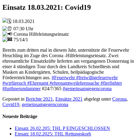
Einsatz 18.03.2021: Covid19
18.03.2021
07:30 Uhr
Corona Hilfeleistungseinsatz
75/14/1
Bereits zum dritten mal in diesem Jahr, unterstützte die Feuerwehr
Heuchling im Zuge des Corona -Hilfeleistungseinsatz. Zwei
ehrenamtliche Einsatzkräfte lieferten am vergangenen Donnerstag in
einer 4 stündigen Tour durch den Landkreis Schnelltests und
Masken an Kindergärten, Schulen, heilpädagogische
Fördereinrichtungen aus.
#Feuerwehr
#freiwilligefeuerwehr
#wirfüreuch
#Ehrenamt
#ehrenamtweilehrensache
#firefighter
#furthnerundammer
#24/7/365
#gemeinsamgegencorona
Gepostet in
Berichte 2021
,
Einsätze 2021
abgelegt unter
Corona
,
Covid19
,
gemeinsamgegencorona
Neueste Beiträge
Einsatz 26.02.205: THL P EINGESCHLOSSEN
Einsatz 18.02.2025: THL Rettungskorb