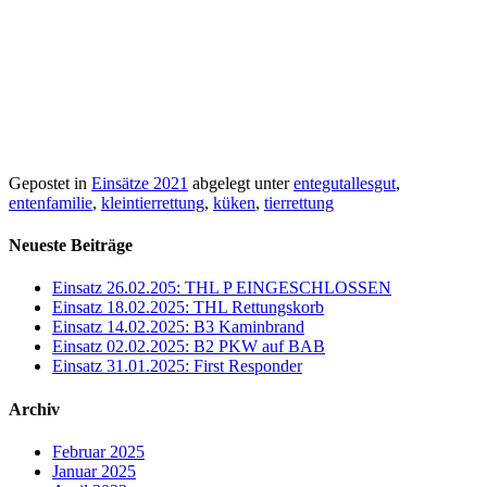
Gepostet in
Einsätze 2021
abgelegt unter
entegutallesgut
,
entenfamilie
,
kleintierrettung
,
küken
,
tierrettung
Neueste Beiträge
Einsatz 26.02.205: THL P EINGESCHLOSSEN
Einsatz 18.02.2025: THL Rettungskorb
Einsatz 14.02.2025: B3 Kaminbrand
Einsatz 02.02.2025: B2 PKW auf BAB
Einsatz 31.01.2025: First Responder
Archiv
Februar 2025
Januar 2025