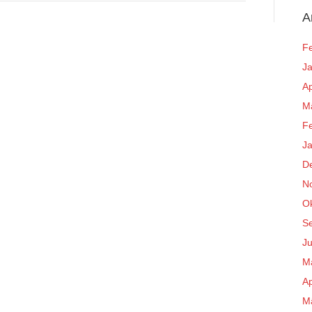
A
F
J
Ap
M
F
J
D
N
O
S
Ju
M
Ap
M