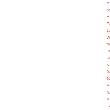
M
Ap
M
F
J
D
N
O
S
A
Ju
Ju
M
Ap
M
F