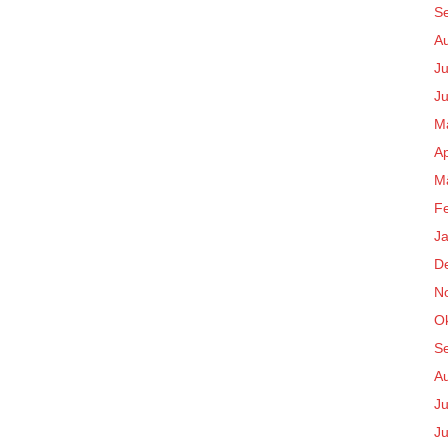
S
A
Ju
Ju
M
Ap
M
F
J
D
N
O
S
A
Ju
Ju