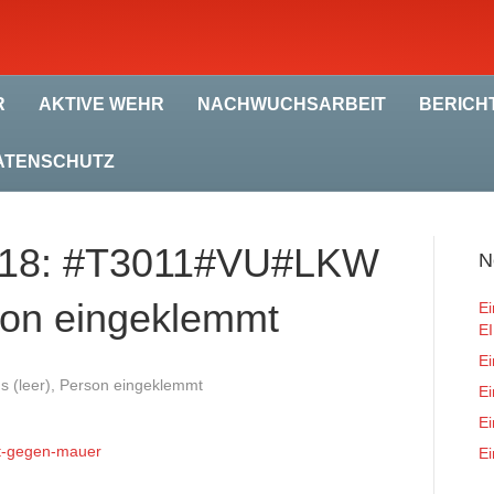
R
AKTIVE WEHR
NACHWUCHSARBEIT
BERICH
ATENSCHUTZ
2018: #T3011#VU#LKW
N
rson eingeklemmt
Ei
E
Ei
 (leer), Person eingeklemmt
Ei
Ei
lt-gegen-mauer
Ei