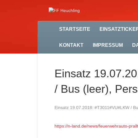
STARTSEITE
EINSATZTICKE
KONTAKT
IMPRESSUM
D
Einsatz 19.07.
/ Bus (leer), Pe
Einsatz 19.07.2018: #T3011#VU#LKW / Bus
https://n-land.de/news/feuerwehrauto-pral