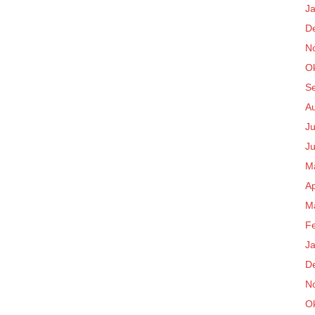
J
D
N
O
S
A
Ju
Ju
M
Ap
M
F
J
D
N
O