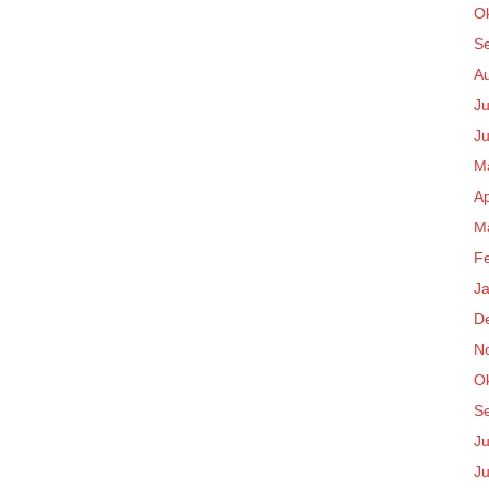
O
S
A
Ju
Ju
M
Ap
M
F
J
D
N
O
S
Ju
Ju