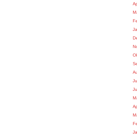
Ap
M
F
J
D
N
O
S
A
Ju
Ju
M
Ap
M
F
J