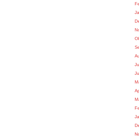
F
J
D
N
O
S
A
Ju
Ju
M
Ap
M
F
J
D
N