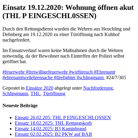
Einsatz 19.12.2020: Wohnung öffnen akut
(THL P EINGESCHL0SSEN)
Durch den Rettungsdienst wurden die Wehren aus Heuchling und
Dehnberg am 19.12.2020 zu einer Türöffnung nach Kuhhof
nachgefordert.
Im Einsatzverlauf waren keine Maßnahmen durch die Wehren
notwendig, da der Bewohner nach Eintreffen der Polizei selbst
geöffnet hat.
#feuerwehr
#freiwilligefeuerwehr
#wirfüreuch
#Ehrenamt
#ehrenamtweilehrensache
#firefighter
#schlingmann
#24/7/365
Gepostet in
Einsätze 2020
abgelegt unter
Nachforderung
,
Schlingmann
,
THL
,
Türöffnung
Neueste Beiträge
Einsatz 26.02.205: THL P EINGESCHLOSSEN
Einsatz 18.02.2025: THL Rettungskorb
Einsatz 14.02.2025: B3 Kaminbrand
Einsatz 02.02.2025: B2 PKW auf BAB