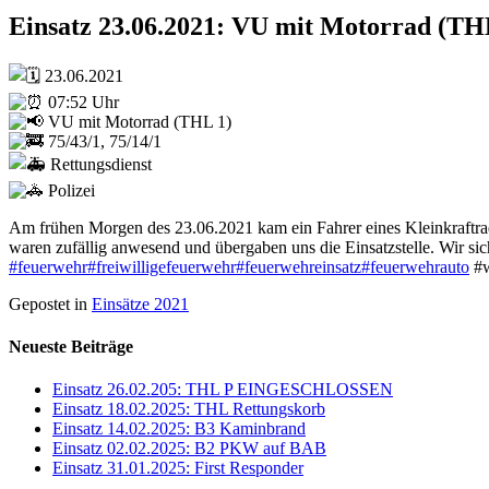
Einsatz 23.06.2021: VU mit Motorrad (TH
23.06.2021
07:52 Uhr
VU mit Motorrad (THL 1)
75/43/1, 75/14/1
Rettungsdienst
Polizei
Am frühen Morgen des 23.06.2021 kam ein Fahrer eines Kleinkraftrad
waren zufällig anwesend und übergaben uns die Einsatzstelle. Wir sic
#feuerwehr
#freiwilligefeuerwehr
#feuerwehreinsatz
#feuerwehrauto
#w
Gepostet in
Einsätze 2021
Neueste Beiträge
Einsatz 26.02.205: THL P EINGESCHLOSSEN
Einsatz 18.02.2025: THL Rettungskorb
Einsatz 14.02.2025: B3 Kaminbrand
Einsatz 02.02.2025: B2 PKW auf BAB
Einsatz 31.01.2025: First Responder