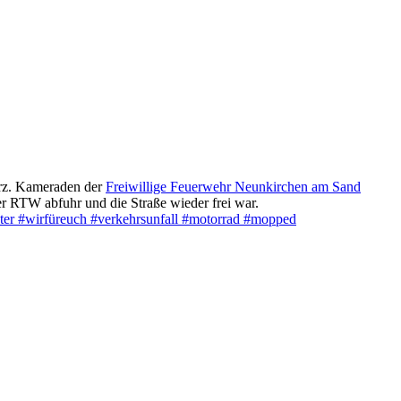
urz. Kameraden der
Freiwillige Feuerwehr Neunkirchen am Sand
er RTW abfuhr und die Straße wieder frei war.
hter
#wirfüreuch
#verkehrsunfall
#motorrad
#mopped