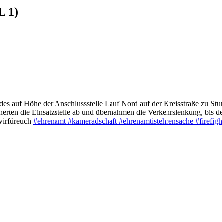
L 1)
es auf Höhe der Anschlussstelle Lauf Nord auf der Kreisstraße zu St
herten die Einsatzstelle ab und übernahmen die Verkehrslenkung, bis d
irfüreuch
#ehrenamt
#kameradschaft
#ehrenamtistehrensache
#firefig