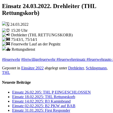
Einsatz 24.03.2022. Drehleiter (THL
Rettungskorb)
24.03.2022
15:20 Uhr
Drehleiter (THL RETTUNGSKORB)
75/43/1, 75/14/1
Feuerwehr Lauf an der Pegnitz
Rettungsdienst
#feuerwehr
#freiwilligefeuerwehr
#feuerwehreinsatz
#feuerwehrauto
Gepostet in
Einsätze 2022
abgelegt unter
Drehleiter
,
Schlingmann
,
THL
Neueste Beiträge
Einsatz 26.02.205: THL P EINGESCHLOSSEN
Einsatz 18.02.2025: THL Rettungskorb
Einsatz 14.02.2025: B3 Kaminbrand
Einsatz 02.02.2025: B2 PKW auf BAB
Einsatz 31.01.2025: First Responder