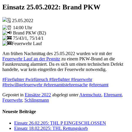
Einsatz 25.05.2022: Brand PKW
25.05.2022
14:00 Uhr
Brand PKW (B2)
75/43/1, 75/14/1
Feuerwehr Lauf
Am frühen Nachmittag des 25.05.2022 wurden wir mit der
Feuerwehr Lauf an der Pegnitz
zu einem PKW-Brand an die
Faunkreuzung alarmiert. Da es sich um einen technischen Defekt
handelte, war kein eingreifen der Feuerwehr notwendig.
#Firefighter
#wirfüreuch
#firefighter
#feuerwehr
#freiwilligefeuerwehr
#ehrenamtistehrensache
#ehrenamt
Gepostet in
Einsätze 2022
abgelegt unter
Atemschutz
,
Ehrenamt
,
Feuerwehr
,
Schlingmann
Neueste Beiträge
Einsatz 26.02.205: THL P EINGESCHLOSSEN
Einsatz 18.02.2025: THL Rettungskorb