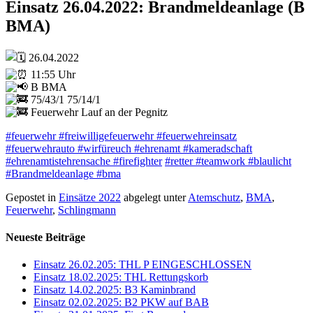
Einsatz 26.04.2022: Brandmeldeanlage (B
BMA)
26.04.2022
11:55 Uhr
B BMA
75/43/1 75/14/1
Feuerwehr Lauf an der Pegnitz
#feuerwehr
#freiwilligefeuerwehr
#feuerwehreinsatz
#feuerwehrauto
#wirfüreuch
#ehrenamt
#kameradschaft
#ehrenamtistehrensache
#firefighter
#retter
#teamwork
#blaulicht
#Brandmeldeanlage
#bma
Gepostet in
Einsätze 2022
abgelegt unter
Atemschutz
,
BMA
,
Feuerwehr
,
Schlingmann
Neueste Beiträge
Einsatz 26.02.205: THL P EINGESCHLOSSEN
Einsatz 18.02.2025: THL Rettungskorb
Einsatz 14.02.2025: B3 Kaminbrand
Einsatz 02.02.2025: B2 PKW auf BAB