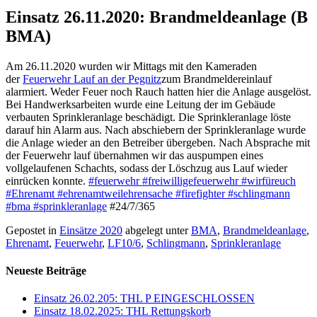
Einsatz 26.11.2020: Brandmeldeanlage (B
BMA)
Am 26.11.2020 wurden wir Mittags mit den Kameraden
der
Feuerwehr Lauf an der Pegnitz
zum Brandmeldereinlauf
alarmiert. Weder Feuer noch Rauch hatten hier die Anlage ausgelöst.
Bei Handwerksarbeiten wurde eine Leitung der im Gebäude
verbauten Sprinkleranlage beschädigt. Die Sprinkleranlage löste
darauf hin Alarm aus. Nach abschiebern der Sprinkleranlage wurde
die Anlage wieder an den Betreiber übergeben. Nach Absprache mit
der Feuerwehr lauf übernahmen wir das auspumpen eines
vollgelaufenen Schachts, sodass der Löschzug aus Lauf wieder
einrücken konnte.
#feuerwehr
#freiwilligefeuerwehr
#wirfüreuch
#Ehrenamt
#ehrenamtweilehrensache
#firefighter
#schlingmann
#bma
#sprinkleranlage
#24/7/365
Gepostet in
Einsätze 2020
abgelegt unter
BMA
,
Brandmeldeanlage
,
Ehrenamt
,
Feuerwehr
,
LF10/6
,
Schlingmann
,
Sprinkleranlage
Neueste Beiträge
Einsatz 26.02.205: THL P EINGESCHLOSSEN
Einsatz 18.02.2025: THL Rettungskorb