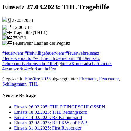
Einsatz 27.03.2023: THL Tragehilfe
27.03.2023
12:00 Uhr
Tragehilfe (THL1)
75/43/1
Feuerwehr Lauf an der Pegnitz
#feuerwehr
#freiwilligefeuerwehr
#feuerwehreinsatz
#feuerwehrauto
#wirfüreuch
#ehrenamt
#thl
#einsatz
#ehrenamtistehrensache
#firefighter
#Kameradschaft
#retter
#teamwork
#jederkannhelfen
Gepostet in
Einsätze 2023
abgelegt unter
Ehrenamt
,
Feuerwehr
,
Schlingmann
,
THL
Neueste Beiträge
Einsatz 26.02.205: THL P EINGESCHLOSSEN
Einsatz 18.02.2025: THL Rettungskorb
Einsatz 14.02.2025: B3 Kaminbrand
Einsatz 02.02.2025: B2 PKW auf BAB
Einsatz 31.01.2025: First Responder