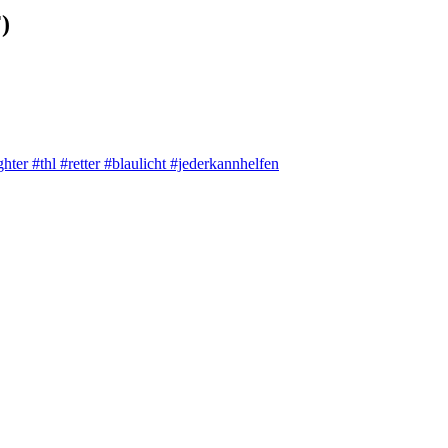
)
ghter
#thl
#retter
#blaulicht
#jederkannhelfen