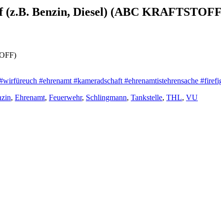
off (z.B. Benzin, Diesel) (ABC KRAFTSTOFF
TOFF)
#wirfüreuch
#ehrenamt
#kameradschaft
#ehrenamtistehrensache
#firefi
zin
,
Ehrenamt
,
Feuerwehr
,
Schlingmann
,
Tankstelle
,
THL
,
VU