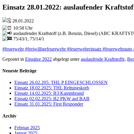
Einsatz 28.01.2022: auslaufender Kraftst
28.01.2022
10:58 Uhr
auslaufender Kraftstoff (z.B. Benzin, Diesel) (ABC KRAFTS
75/43/1, 75/14/1
#feuerwehr
#freiwilligefeuerwehr
#feuerwehreinsatz
#feuerwehrauto
Gepostet in
Einsätze 2022
abgelegt unter
auslaufende Kraftstoffe
,
Ben
Neueste Beiträge
Einsatz 26.02.205: THL P EINGESCHLOSSEN
Einsatz 18.02.2025: THL Rettungskorb
Einsatz 14.02.2025: B3 Kaminbrand
Einsatz 02.02.2025: B2 PKW auf BAB
Einsatz 31.01.2025: First Responder
Archiv
Februar 2025
Januar 2025