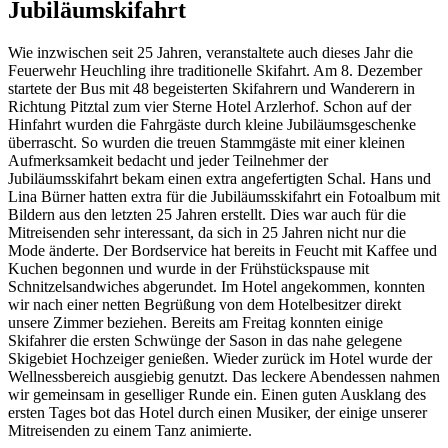
Jubiläumskifahrt
Wie inzwischen seit 25 Jahren, veranstaltete auch dieses Jahr die
Feuerwehr Heuchling ihre traditionelle Skifahrt. Am 8. Dezember
startete der Bus mit 48 begeisterten Skifahrern und Wanderern in
Richtung Pitztal zum vier Sterne Hotel Arzlerhof. Schon auf der
Hinfahrt wurden die Fahrgäste durch kleine Jubiläumsgeschenke
überrascht. So wurden die treuen Stammgäste mit einer kleinen
Aufmerksamkeit bedacht und jeder Teilnehmer der
Jubiläumsskifahrt bekam einen extra angefertigten Schal.
Hans und
Lina Bürner hatten extra für die Jubiläumsskifahrt ein Fotoalbum mit
Bildern aus den letzten 25 Jahren erstellt. Dies war auch für die
Mitreisenden sehr interessant, da sich in 25 Jahren nicht nur die
Mode änderte. Der Bordservice hat bereits in Feucht mit Kaffee und
Kuchen begonnen und wurde in der Frühstückspause mit
Schnitzelsandwiches abgerundet. Im Hotel angekommen, konnten
wir nach einer netten Begrüßung von dem Hotelbesitzer direkt
unsere Zimmer beziehen. Bereits am Freitag konnten einige
Skifahrer die ersten Schwünge der Sason in das nahe gelegene
Skigebiet Hochzeiger genießen. Wieder zurück im Hotel wurde der
Wellnessbereich ausgiebig genutzt. Das leckere Abendessen nahmen
wir gemeinsam in geselliger Runde ein. Einen guten Ausklang des
ersten Tages bot das Hotel durch einen Musiker, der einige unserer
Mitreisenden zu einem Tanz animierte.