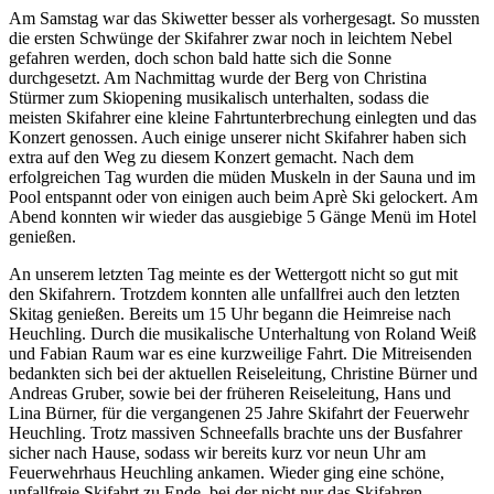
Am Samstag war das Skiwetter besser als vorhergesagt. So mussten
die ersten Schwünge der Skifahrer zwar noch in leichtem Nebel
gefahren werden, doch schon bald hatte sich die Sonne
durchgesetzt. Am Nachmittag wurde der Berg von Christina
Stürmer zum Skiopening musikalisch unterhalten, sodass die
meisten Skifahrer eine kleine Fahrtunterbrechung einlegten und das
Konzert genossen. Auch einige unserer nicht Skifahrer haben sich
extra auf den Weg zu diesem Konzert gemacht. Nach dem
erfolgreichen Tag wurden die müden Muskeln in der Sauna und im
Pool entspannt oder von einigen auch beim Aprè Ski gelockert. Am
Abend konnten wir wieder das ausgiebige 5 Gänge Menü im Hotel
genießen.
An unserem letzten Tag meinte es der Wettergott nicht so gut mit
den Skifahrern. Trotzdem konnten alle unfallfrei auch den letzten
Skitag genießen. Bereits um 15 Uhr begann die Heimreise nach
Heuchling. Durch die musikalische Unterhaltung von Roland Weiß
und Fabian Raum war es eine kurzweilige Fahrt. Die Mitreisenden
bedankten sich bei der aktuellen Reiseleitung, Christine Bürner und
Andreas Gruber, sowie bei der früheren Reiseleitung, Hans und
Lina Bürner, für die vergangenen 25 Jahre Skifahrt der Feuerwehr
Heuchling. Trotz massiven Schneefalls brachte uns der Busfahrer
sicher nach Hause, sodass wir bereits kurz vor neun Uhr am
Feuerwehrhaus Heuchling ankamen. Wieder ging eine schöne,
unfallfreie Skifahrt zu Ende, bei der nicht nur das Skifahren,