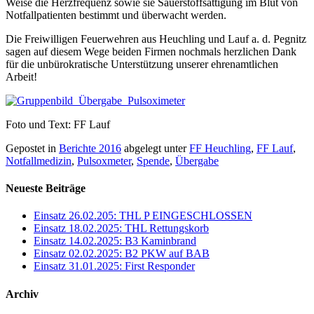
Weise die Herzfrequenz sowie sie Sauerstoffsättigung im Blut von
Notfallpatienten bestimmt und überwacht werden.
Die Freiwilligen Feuerwehren aus Heuchling und Lauf a. d. Pegnitz
sagen auf diesem Wege beiden Firmen nochmals herzlichen Dank
für die unbürokratische Unterstützung unserer ehrenamtlichen
Arbeit!
Foto und Text: FF Lauf
Gepostet in
Berichte 2016
abgelegt unter
FF Heuchling
,
FF Lauf
,
Notfallmedizin
,
Pulsoxmeter
,
Spende
,
Übergabe
Neueste Beiträge
Einsatz 26.02.205: THL P EINGESCHLOSSEN
Einsatz 18.02.2025: THL Rettungskorb
Einsatz 14.02.2025: B3 Kaminbrand
Einsatz 02.02.2025: B2 PKW auf BAB
Einsatz 31.01.2025: First Responder
Archiv