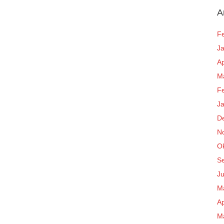
A
F
J
Ap
M
F
J
D
N
O
S
Ju
M
Ap
M