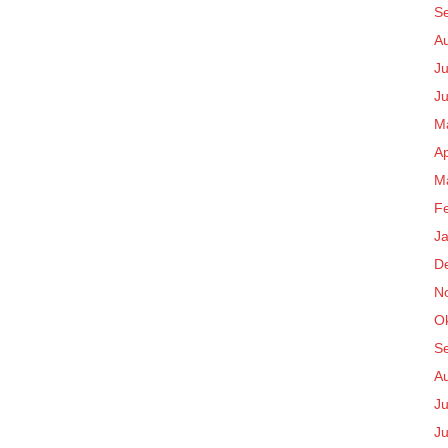
S
A
Ju
Ju
M
Ap
M
F
J
D
N
O
S
A
Ju
Ju