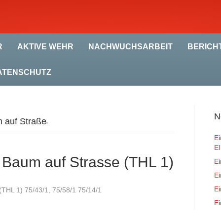
R
AKTIVE WEHR
NACHWUCHSARBEIT
BERICH
ATENSCHUTZ
N
 auf Straße̵
Ei
E
 Baum auf Strasse (THL 1)
Ei
Ei
Ei
THL 1) 75/43/1, 75/58/1 75/14/1
Ei