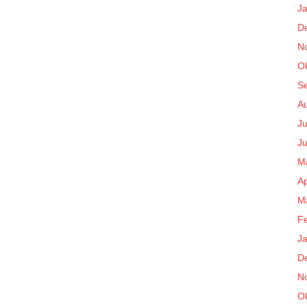
J
D
N
O
S
A
Ju
Ju
M
Ap
M
F
J
D
N
O