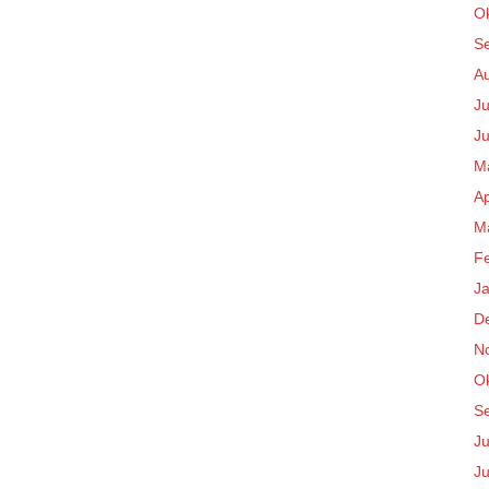
O
S
A
Ju
Ju
M
Ap
M
F
J
D
N
O
S
Ju
Ju