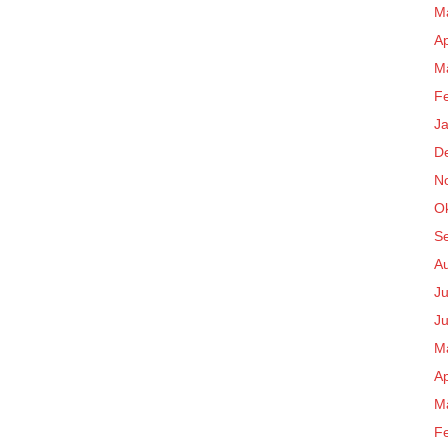
M
Ap
M
F
J
D
N
O
S
A
Ju
Ju
M
Ap
M
F