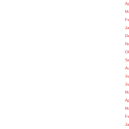
Ap
M
F
J
D
N
O
S
A
Ju
Ju
M
Ap
M
F
J