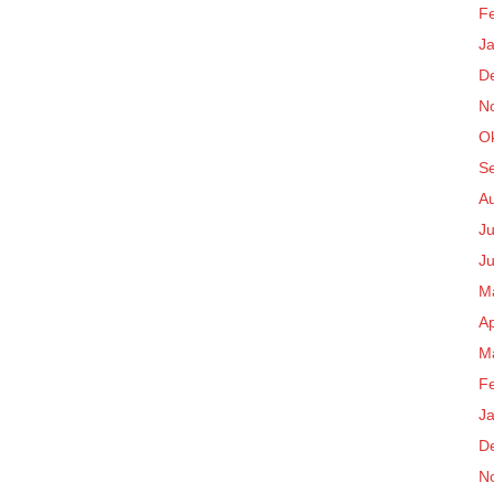
F
J
D
N
O
S
A
Ju
Ju
M
Ap
M
F
J
D
N