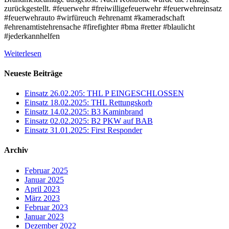
zurückgestellt. #feuerwehr #freiwilligefeuerwehr #feuerwehreinsatz
#feuerwehrauto #wirfüreuch #ehrenamt #kameradschaft
#ehrenamtistehrensache #firefighter #bma #retter #blaulicht
#jederkannhelfen
Weiterlesen
Neueste Beiträge
Einsatz 26.02.205: THL P EINGESCHLOSSEN
Einsatz 18.02.2025: THL Rettungskorb
Einsatz 14.02.2025: B3 Kaminbrand
Einsatz 02.02.2025: B2 PKW auf BAB
Einsatz 31.01.2025: First Responder
Archiv
Februar 2025
Januar 2025
April 2023
März 2023
Februar 2023
Januar 2023
Dezember 2022