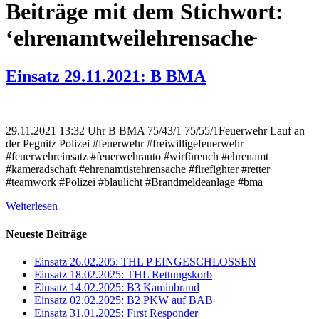
Beiträge mit dem Stichwort:
‘ehrenamtweilehrensache̵
Einsatz 29.11.2021: B BMA
29.11.2021 13:32 Uhr B BMA 75/43/1 75/55/1Feuerwehr Lauf an
der Pegnitz Polizei #feuerwehr #freiwilligefeuerwehr
#feuerwehreinsatz #feuerwehrauto #wirfüreuch #ehrenamt
#kameradschaft #ehrenamtistehrensache #firefighter #retter
#teamwork #Polizei #blaulicht #Brandmeldeanlage #bma
Weiterlesen
Neueste Beiträge
Einsatz 26.02.205: THL P EINGESCHLOSSEN
Einsatz 18.02.2025: THL Rettungskorb
Einsatz 14.02.2025: B3 Kaminbrand
Einsatz 02.02.2025: B2 PKW auf BAB
Einsatz 31.01.2025: First Responder