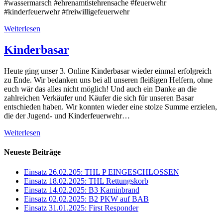
#wassermarsch #ehrenamtistehrensache #feuerwehr
#kinderfeuerwehr #freiwilligefeuerwehr
Weiterlesen
Kinderbasar
Heute ging unser 3. Online Kinderbasar wieder einmal erfolgreich
zu Ende. Wir bedanken uns bei all unseren fleißigen Helfern, ohne
euch wär das alles nicht möglich! Und auch ein Danke an die
zahlreichen Verkäufer und Käufer die sich für unseren Basar
entschieden haben. Wir konnten wieder eine stolze Summe erzielen,
die der Jugend- und Kinderfeuerwehr…
Weiterlesen
Neueste Beiträge
Einsatz 26.02.205: THL P EINGESCHLOSSEN
Einsatz 18.02.2025: THL Rettungskorb
Einsatz 14.02.2025: B3 Kaminbrand
Einsatz 02.02.2025: B2 PKW auf BAB
Einsatz 31.01.2025: First Responder