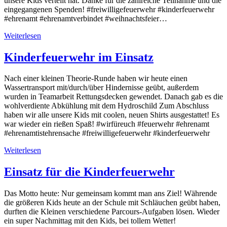
unsere Kids verteilt hat. Danke für die zahlreiche Teilnahme und die
eingegangenen Spenden! #freiwilligefeuerwehr #kinderfeuerwehr
#ehrenamt #ehrenamtverbindet #weihnachtsfeier…
Weiterlesen
Kinderfeuerwehr im Einsatz
Nach einer kleinen Theorie-Runde haben wir heute einen
Wassertransport mit/durch/über Hindernisse geübt, außerdem
wurden in Teamarbeit Rettungsdecken gewendet. Danach gab es die
wohlverdiente Abkühlung mit dem Hydroschild Zum Abschluss
haben wir alle unsere Kids mit coolen, neuen Shirts ausgestattet! Es
war wieder ein rießen Spaß! #wirfüreuch #feuerwehr #ehrenamt
#ehrenamtistehrensache #freiwilligefeuerwehr #kinderfeuerwehr
Weiterlesen
Einsatz für die Kinderfeuerwehr
Das Motto heute: Nur gemeinsam kommt man ans Ziel! Währende
die größeren Kids heute an der Schule mit Schläuchen geübt haben,
durften die Kleinen verschiedene Parcours-Aufgaben lösen. Wieder
ein super Nachmittag mit den Kids, bei tollem Wetter!