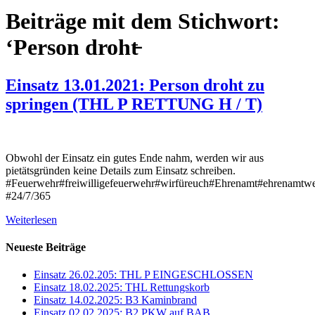
Beiträge mit dem Stichwort:
‘Person droht̵
Einsatz 13.01.2021: Person droht zu
springen (THL P RETTUNG H / T)
Obwohl der Einsatz ein gutes Ende nahm, werden wir aus
pietätsgründen keine Details zum Einsatz schreiben.
#Feuerwehr#freiwilligefeuerwehr#wirfüreuch#Ehrenamt#ehrenamtwei
#24/7/365
Weiterlesen
Neueste Beiträge
Einsatz 26.02.205: THL P EINGESCHLOSSEN
Einsatz 18.02.2025: THL Rettungskorb
Einsatz 14.02.2025: B3 Kaminbrand
Einsatz 02.02.2025: B2 PKW auf BAB