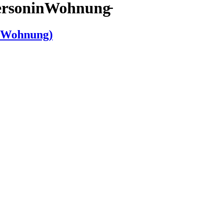
PersoninWohnung̵
P Wohnung)