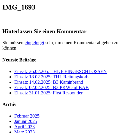
IMG_1693
Hinterlassen Sie einen Kommentar
Sie müssen
eingeloggt
sein, um einen Kommentar abgeben zu
können.
Neueste Beiträge
Einsatz 26.02.205: THL P EINGESCHLOSSEN
Einsatz 18.02.2025: THL Rettungskorb
Einsatz 14.02.2025: B3 Kaminbrand
Einsatz 02.02.2025: B2 PKW auf BAB
Einsatz 31.01.2025: First Responder
Archiv
Februar 2025
Januar 2025
April 2023
März 2023