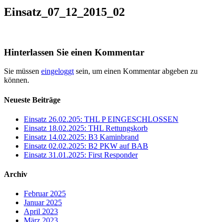
Einsatz_07_12_2015_02
Hinterlassen Sie einen Kommentar
Sie müssen
eingeloggt
sein, um einen Kommentar abgeben zu
können.
Neueste Beiträge
Einsatz 26.02.205: THL P EINGESCHLOSSEN
Einsatz 18.02.2025: THL Rettungskorb
Einsatz 14.02.2025: B3 Kaminbrand
Einsatz 02.02.2025: B2 PKW auf BAB
Einsatz 31.01.2025: First Responder
Archiv
Februar 2025
Januar 2025
April 2023
März 2023