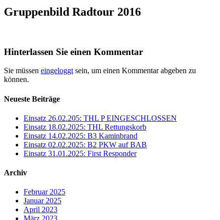
Gruppenbild Radtour 2016
Hinterlassen Sie einen Kommentar
Sie müssen
eingeloggt
sein, um einen Kommentar abgeben zu
können.
Neueste Beiträge
Einsatz 26.02.205: THL P EINGESCHLOSSEN
Einsatz 18.02.2025: THL Rettungskorb
Einsatz 14.02.2025: B3 Kaminbrand
Einsatz 02.02.2025: B2 PKW auf BAB
Einsatz 31.01.2025: First Responder
Archiv
Februar 2025
Januar 2025
April 2023
März 2023