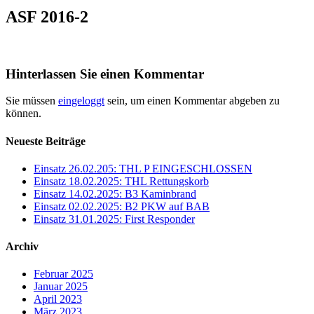
ASF 2016-2
Hinterlassen Sie einen Kommentar
Sie müssen
eingeloggt
sein, um einen Kommentar abgeben zu
können.
Neueste Beiträge
Einsatz 26.02.205: THL P EINGESCHLOSSEN
Einsatz 18.02.2025: THL Rettungskorb
Einsatz 14.02.2025: B3 Kaminbrand
Einsatz 02.02.2025: B2 PKW auf BAB
Einsatz 31.01.2025: First Responder
Archiv
Februar 2025
Januar 2025
April 2023
März 2023