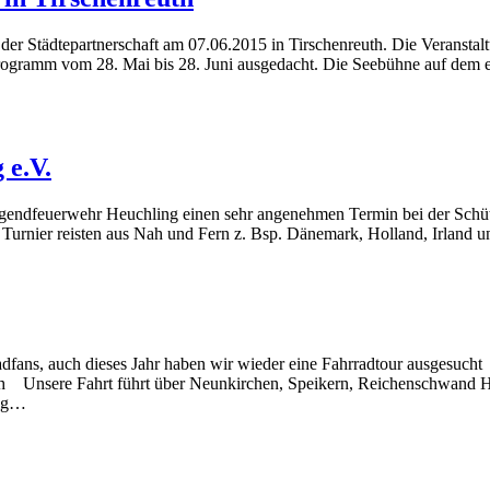
 der Städtepartnerschaft am 07.06.2015 in Tirschenreuth. Die Veranst
rprogramm vom 28. Mai bis 28. Juni ausgedacht. Die Seebühne auf dem 
 e.V.
ugendfeuerwehr Heuchling einen sehr angenehmen Termin bei der Sch
m Turnier reisten aus Nah und Fern z. Bsp. Dänemark, Holland, Irland
fans, auch dieses Jahr haben wir wieder eine Fahrradtour ausgesucht 
ach Unsere Fahrt führt über Neunkirchen, Speikern, Reichenschwand
nig…