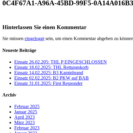
0C4F67A1-A96A-45BD-99F5-0A14A016B3
Hinterlassen Sie einen Kommentar
Sie müssen
eingeloggt
sein, um einen Kommentar abgeben zu können
Neueste Beiträge
Einsatz 26.02.205: THL P EINGESCHLOSSEN
Einsatz 18.02.2025: THL Rettungskorb
Einsatz 14.02.2025: B3 Kaminbrand
Einsatz 02.02.2025: B2 PKW auf BAB
Einsatz 31.01.2025: First Responder
Archiv
Februar 2025
Januar 2025
April 2023
März 2023
Februar 2023