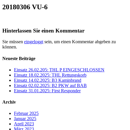
20180306 VU-6
Hinterlassen Sie einen Kommentar
Sie müssen
eingeloggt
sein, um einen Kommentar abgeben zu
können.
Neueste Beiträge
Einsatz 26.02.205: THL P EINGESCHLOSSEN
Einsatz 18.02.2025: THL Rettungskorb
Einsatz 14.02.2025: B3 Kaminbrand
Einsatz 02.02.2025: B2 PKW auf BAB
Einsatz 31.01.2025: First Responder
Archiv
Februar 2025
Januar 2025
April 2023
März 2023