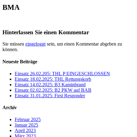
BMA
Hinterlassen Sie einen Kommentar
Sie müssen
eingeloggt
sein, um einen Kommentar abgeben zu
können.
Neueste Beiträge
Einsatz 26.02.205: THL P EINGESCHLOSSEN
Einsatz 18.02.2025: THL Rettungskorb
Einsatz 14.02.2025: B3 Kaminbrand
Einsatz 02.02.2025: B2 PKW auf BAB
Einsatz 31.01.2025: First Responder
Archiv
Februar 2025
Januar 2025
April 2023
März 2023