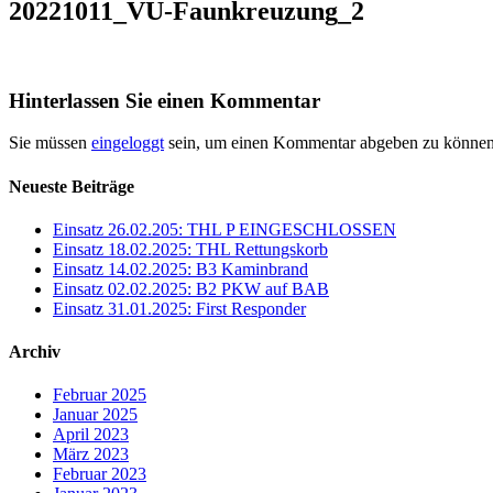
20221011_VU-Faunkreuzung_2
Hinterlassen Sie einen Kommentar
Sie müssen
eingeloggt
sein, um einen Kommentar abgeben zu können
Neueste Beiträge
Einsatz 26.02.205: THL P EINGESCHLOSSEN
Einsatz 18.02.2025: THL Rettungskorb
Einsatz 14.02.2025: B3 Kaminbrand
Einsatz 02.02.2025: B2 PKW auf BAB
Einsatz 31.01.2025: First Responder
Archiv
Februar 2025
Januar 2025
April 2023
März 2023
Februar 2023