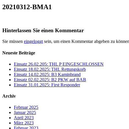
20210312-BMA1
Hinterlassen Sie einen Kommentar
Sie müssen
eingeloggt
sein, um einen Kommentar abgeben zu können
Neueste Beiträge
Einsatz 26.02.205: THL P EINGESCHLOSSEN
Einsatz 18.02.2025: THL Rettungskorb
Einsatz 14.02.2025: B3 Kaminbrand
Einsatz 02.02.2025: B2 PKW auf BAB
Einsatz 31.01.2025: First Responder
Archiv
Februar 2025
Januar 2025
April 2023
März 2023
Februar 2023