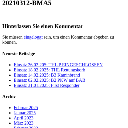
20210312-BMA5
Hinterlassen Sie einen Kommentar
Sie müssen
eingeloggt
sein, um einen Kommentar abgeben zu
können.
Neueste Beiträge
Einsatz 26.02.205: THL P EINGESCHLOSSEN
Einsatz 18.02.2025: THL Rettungskorb
Einsatz 14.02.2025: B3 Kaminbrand
Einsatz 02.02.2025: B2 PKW auf BAB
Einsatz 31.01.2025: First Responder
Archiv
Februar 2025
Januar 2025
April 2023
März 2023