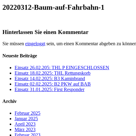
20220312-Baum-auf-Fahrbahn-1
Hinterlassen Sie einen Kommentar
Sie müssen
eingeloggt
sein, um einen Kommentar abgeben zu können
Neueste Beiträge
Einsatz 26.02.205: THL P EINGESCHLOSSEN
Einsatz 18.02.2025: THL Rettungskorb
Einsatz 14.02.2025: B3 Kaminbrand
Einsatz 02.02.2025: B2 PKW auf BAB
Einsatz 31.01.2025: First Responder
Archiv
Februar 2025
Januar 2025
April 2023
März 2023
Februar 2023